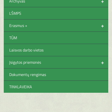
+
Archyvas
LŠMPS
+
Erasmus +
TŪM
Laisvos darbo vietos
+
Įsigytos priemonės
Dokumentų rengimas
TINKLAVEIKA