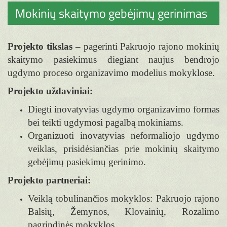
Mokinių skaitymo gebėjimų gerinimas
Projekto tikslas
– pagerinti Pakruojo rajono mokinių
skaitymo pasiekimus diegiant naujus bendrojo
ugdymo proceso organizavimo modelius mokyklose.
Projekto uždaviniai:
Diegti inovatyvias ugdymo organizavimo formas
bei teikti ugdymosi pagalbą mokiniams.
Organizuoti inovatyvias neformaliojo ugdymo
veiklas, prisidėsiančias prie mokinių skaitymo
gebėjimų pasiekimų gerinimo.
Projekto partneriai:
Veiklą tobulinančios mokyklos: Pakruojo rajono
Balsių, Žemynos, Klovainių, Rozalimo
pagrindinės mokyklos.