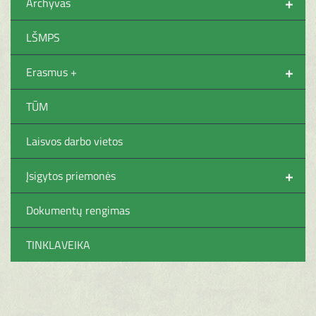
+
Archyvas
LŠMPS
+
Erasmus +
TŪM
Laisvos darbo vietos
+
Įsigytos priemonės
Dokumentų rengimas
TINKLAVEIKA