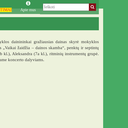
TIMAI
Apie mus
los dainininkai gražiausias dainas skyrė mokyklos
s „Vaikai žaidžia – dainos skamba“, penktų ir septintų
5b kl.), Aleksandra (7a kl.), ritminių instrumentų grupė.
ojame koncerto dalyviams.