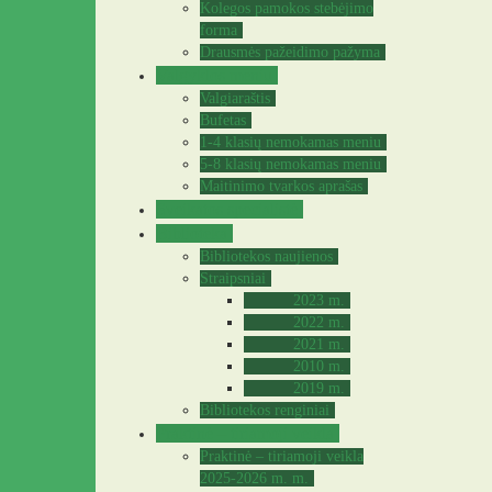
Kolegos pamokos stebėjimo
forma
Drausmės pažeidimo pažyma
Valgyklos meniu
Valgiaraštis
Bufetas
1-4 klasių nemokamas meniu
5-8 klasių nemokamas meniu
Maitinimo tvarkos aprašas
Sveikatos specialistė
Biblioteka
Bibliotekos naujienos
Straipsniai
2023 m.
2022 m.
2021 m.
2010 m.
2019 m.
Bibliotekos renginiai
Praktinė – tiriamoji veikla
Praktinė – tiriamoji veikla
2025-2026 m. m.