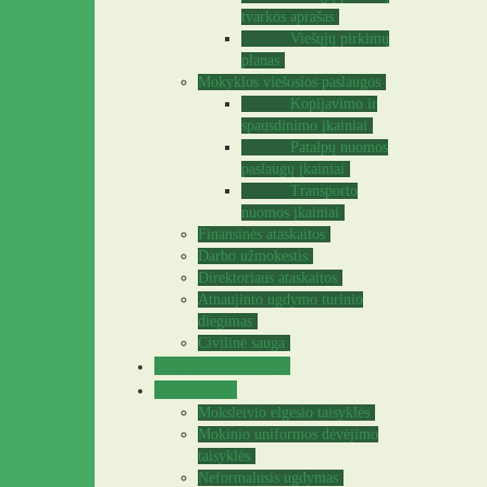
tvarkos aprašas
Viešųjų pirkimų
planas
Mokyklos viešosios paslaugos
Kopijavimo ir
spausdinimo įkainiai
Patalpų nuomos
paslaugų įkainiai
Transporto
nuomos įkainiai
Finansinės ataskaitos
Darbo užmokestis
Direktoriaus ataskaitos
Atnaujinto ugdymo turinio
diegimas
Civilinė sauga
Teisinė informacija
Mokiniams
Moksleivio elgesio taisyklės
Mokinio uniformos dėvėjimo
taisyklės
Neformalusis ugdymas