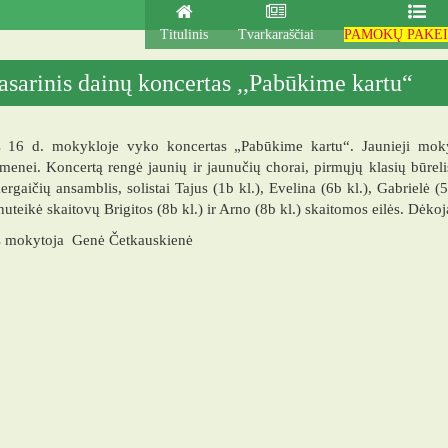
mnazija
Titulinis
Tvarkaraščiai
PAMOKŲ PAKEI
asarinis dainų koncertas ,,Pabūkime kartu“
 16 d. mokykloje vyko koncertas „Pabūkime kartu“. Jaunieji mokyk
enei. Koncertą rengė jaunių ir jaunučių chorai, pirmųjų klasių būreli
ergaičių ansamblis, solistai Tajus (1b kl.), Evelina (6b kl.), Gabrielė (
 nuteikė skaitovų Brigitos (8b kl.) ir Arno (8b kl.) skaitomos eilės. Dėk
 mokytoja Genė Četkauskienė