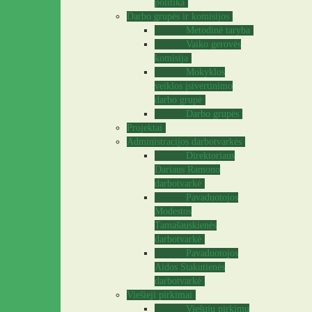
politika
Darbo grupės ir komisijos
Metodinė taryba
Vaiko gerovės
komisija
Mokyklos
veiklos įsivertinimo
darbo grupė
Darbo grupės
Projektai
Administracijos darbotvarkės
Direktoriaus
Dariaus Ramono
darbotvarkė
Pavaduotojos
Modestos
Tamašauskienės
darbotvarkė
Pavaduotojos
Aidos Stakutienės
darbotvarkė
Viešieji pirkimai
Viešųjų pirkimų