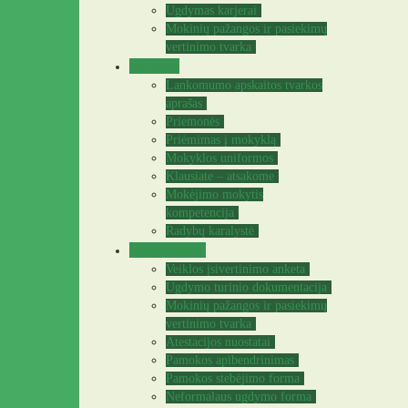
Ugdymas karjerai
Mokinių pažangos ir pasiekimų
vertinimo tvarka
Tėvams
Lankomumo apskaitos tvarkos
aprašas
Priemonės
Priėmimas į mokyklą
Mokyklos uniformos
Klausiate – atsakome
Mokėjimo mokytis
kompetencija
Radybų karalystė
Mokytojams
Veiklos įsivertinimo anketa
Ugdymo turinio dokumentacija
Mokinių pažangos ir pasiekimų
vertinimo tvarka
Atestacijos nuostatai
Pamokos apibendrinimas
Pamokos stebėjimo forma
Neformalaus ugdymo forma