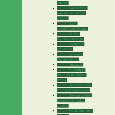
sutartis
Kolektyvinės
sutarties Nr. 2025-2
priedas
Darbo
apmokėjimo sistema
Asmens
duomenų apsauga
Korupcijos
prevencija
Leidimas-
higienos pasas
Nuostatai
Mokinių IT
įrenginių naudojimo
tvarka
Kelionės išlaidų
kompensavimo tvarka
Dovanų gavimo
ir apskaitos tvarkos
aprašas
Vidaus kontrolės