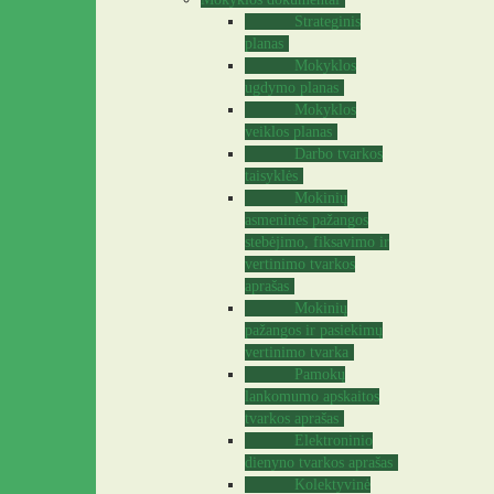
Strateginis
planas
Mokyklos
ugdymo planas
Mokyklos
veiklos planas
Darbo tvarkos
taisyklės
Mokinių
asmeninės pažangos
stebėjimo, fiksavimo ir
vertinimo tvarkos
aprašas
Mokinių
pažangos ir pasiekimų
vertinimo tvarka
Pamokų
lankomumo apskaitos
tvarkos aprašas
Elektroninio
dienyno tvarkos aprašas
Kolektyvinė