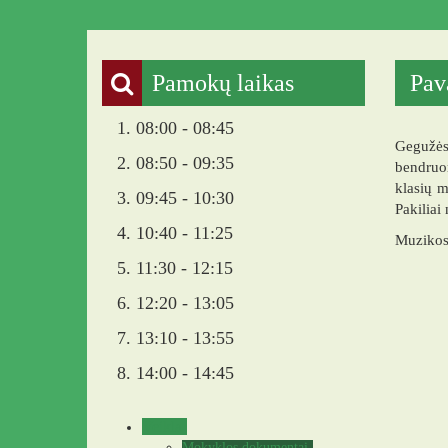
Pakruojo „Žemynos“ progi
Pamokų laikas
Pav
1. 08:00 - 08:45
Gegužės
2. 08:50 - 09:35
bendruom
klasių m
3. 09:45 - 10:30
Pakiliai
4. 10:40 - 11:25
Muzikos
5. 11:30 - 12:15
6. 12:20 - 13:05
7. 13:10 - 13:55
8. 14:00 - 14:45
Veikla
Mokyklos dokumentai