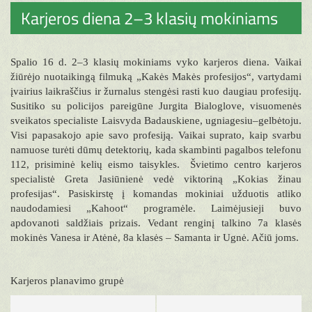
Karjeros diena 2–3 klasių mokiniams
Spalio 16 d. 2–3 klasių mokiniams vyko karjeros diena. Vaikai
žiūrėjo nuotaikingą filmuką „Kakės Makės profesijos“, vartydami
įvairius laikraščius ir žurnalus stengėsi rasti kuo daugiau profesijų.
Susitiko su policijos pareigūne Jurgita Bialoglove, visuomenės
sveikatos specialiste Laisvyda Badauskiene, ugniagesiu–gelbėtoju.
Visi papasakojo apie savo profesiją. Vaikai suprato, kaip svarbu
namuose turėti dūmų detektorių, kada skambinti pagalbos telefonu
112, prisiminė kelių eismo taisykles. Švietimo centro karjeros
specialistė Greta Jasiūnienė vedė viktoriną „Kokias žinau
profesijas“. Pasiskirstę į komandas mokiniai užduotis atliko
naudodamiesi „Kahoot“ programėle. Laimėjusieji buvo
apdovanoti saldžiais prizais. Vedant renginį talkino 7a klasės
mokinės Vanesa ir Atėnė, 8a klasės – Samanta ir Ugnė. Ačiū joms.
Karjeros planavimo grupė