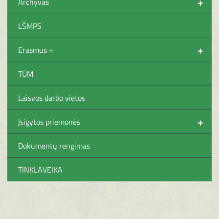
+
Archyvas
LŠMPS
+
Erasmus +
TŪM
Laisvos darbo vietos
+
Įsigytos priemonės
Dokumentų rengimas
TINKLAVEIKA