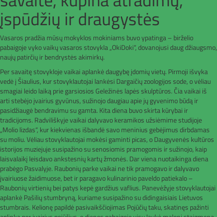
įspūdžių ir draugystės
Vasaros pradžia mūsų mokyklos mokiniams buvo ypatinga – birželio
pabaigoje vyko vaikų vasaros stovykla „OkiDoki“, dovanojusi daug džiaugsmo,
naujų patirčių ir bendrystės akimirkų.
Per savaitę stovykloje vaikai aplankė daugybę įdomių vietų. Pirmoji išvyka
vedė į Šiaulius, kur stovyklautojai lankėsi Dargaičių zoologijos sode, o vėliau
smagiai leido laiką prie garsiosios Geležinės lapės skulptūros. Čia vaikai iš
arti stebėjo įvairius gyvūnus, sužinojo daugiau apie jų gyvenimo būdą ir
pasidžiaugė bendravimu su gamta. Kita diena buvo skirta kūrybai ir
tradicijoms. Radviliškyje vaikai dalyvavo keramikos užsiėmime studijoje
„Molio lizdas“, kur kiekvienas išbandė savo meninius gebėjimus dirbdamas
su moliu. Vėliau stovyklautojai mokėsi gaminti picas, o Daugyvenės kultūros
istorijos muziejuje susipažino su senosiomis pramogomis ir sužinojo, kaip
laisvalaikį leisdavo ankstesnių kartų žmonės. Dar viena nuotaikinga diena
prabėgo Pasvalyje. Raubonių parke vaikai ne tik pramogavo ir dalyvavo
įvairiuose žaidimuose, bet ir paragavo kulinarinio paveldo patiekalo –
Raubonių virtienių bei patys kepė gardžius vaflius. Panevėžyje stovyklautojai
aplankė Pašilių stumbryną, kuriame susipažino su didingaisiais Lietuvos
stumbrais. Kelionę papildė pasivaikščiojimas Pojūčių taku, skatinęs pažinti
aplinką per įvairius pojūčius, o dienos pabaigoje visų laukė maloni staigmena