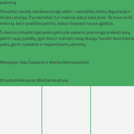
pažinimą.
Stovyklos savaitę vainikavo smagi veikla – vaistažolių arbatų degustacija ir
išvyka į piceriją „Trys berneliai“, kur mokiniai patys kepė picas. Tai buvo ne tik
linksma, bet ir praktiška patirtis, leidusi išbandyti naujus įgūdžius.
Ši dieninė stovykla tapo puikia galimybe vaikams prasmingai praleisti laiką,
patirti naujų įspūdžių, įgyti žinių ir susirasti naujų draugų. Savaitė buvo kupina
juoko, geros nuotaikos ir nepamirštamų akimirkų.
Mokytojos Aida Čepulienė ir Monika Beinoravičienė
#SvarbusKiekvienas #KeičiameLietuvą