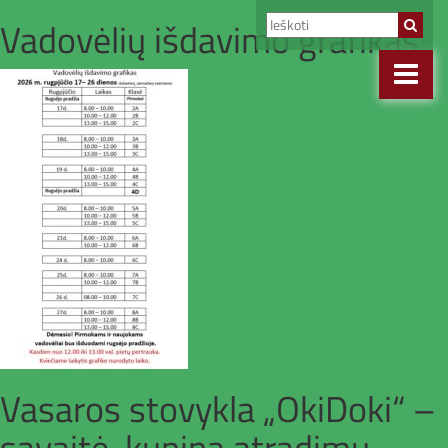
Vadovėlių išdavimo grafikas
Vasaros stovykla „OkiDoki“ –
savaitė, kupina atradimų,