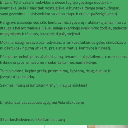
Birželio 10 d. vakare mokyklos erdvėse tvyrojo ypatinga nuotaika –
šventiška, jauki ir šiek tiek nostalgiška. Aštuntokai žengė svarbų žingsnį
savo gyvenime – atsisveikino su vienu etapu ir drąsiai pažvelgė į ateitį.
Renginys prasidėjo nuo šilto bendravimo, šypsenų ir akimirkų įamžinimo su
draugais bei artimaisiais. Vėliau salėje skambėjo sveikinimo žodžiai, padėkos
mokytojams ir tėvams, buvo įteikti pažymėjimai.
Mokiniai džiugino savo pasirodymais, o rankose laikomos gėlės simbolizavo
nuoširdų dėkingumą už kartu praleistus metus, kantrybę ir rūpestį.
Dėkojame mokytojams už atsidavimą, tėvams – už palaikymą, o mokiniams
linkime drąsos, smalsumo ir sėkmės tolimesniame kelyje.
Tai buvo diena, kupina gražių prisiminimų, šypsenų, daug jaudulio ir
įkvepiančių akimirkų.
Sėkmės, mūsų aštuntokai! Pirmyn į naujus iššūkius!
Direktoriaus pavaduotoja ugdymui Aida Stakutienė
#SvarbusKiekvienas #KeičiameLietuvą