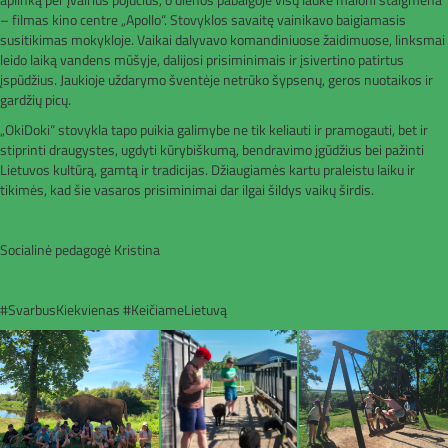
– filmas kino centre „Apollo“. Stovyklos savaitę vainikavo baigiamasis
susitikimas mokykloje. Vaikai dalyvavo komandiniuose žaidimuose, linksmai
leido laiką vandens mūšyje, dalijosi prisiminimais ir įsivertino patirtus
įspūdžius. Jaukioje uždarymo šventėje netrūko šypsenų, geros nuotaikos ir
gardžių picų.
„OkiDoki“ stovykla tapo puikia galimybe ne tik keliauti ir pramogauti, bet ir
stiprinti draugystes, ugdyti kūrybiškumą, bendravimo įgūdžius bei pažinti
Lietuvos kultūrą, gamtą ir tradicijas. Džiaugiamės kartu praleistu laiku ir
tikimės, kad šie vasaros prisiminimai dar ilgai šildys vaikų širdis.
Socialinė pedagogė Kristina
#SvarbusKiekvienas #KeičiameLietuvą