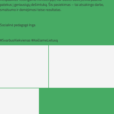
patekus į geriausiųjų dešimtuką. Šis pasiekimas – tai atsakingo darbo,
smalsumo ir domėjimosi teise rezultatas.
Socialinė pedagogė Inga
#SvarbusKiekvienas #KeičiameLietuvą