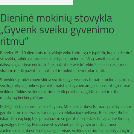
Dieninė mokinių stovykla
„Gyvenk sveiku gyvenimo
ritmu“
Birželio 15–19 dienomis mokykloje vyko turininga ir įspūdžių kupina dieninė
stovykla, subūrusi smalsius ir aktyvius mokinius. Visą savaitę vaikai
dalyvavo įvairiose edukacinėse, pažintinėse ir kūrybinėse veiklose, kurios
skatino ne tik pažinti pasaulį, bet ir mokytis bendradarbiauti.
Stovyklos pradžia buvo skirta sveikos gyvensenos temai – mokiniai gilinosi į
sveiką mitybą, mokėsi gaminti maistą, dalyvavo anglų kalbos integruotose
veiklose. Tokios veiklos skatino ne tik praktinius įgūdžius, bet ir kritinį
mąstymą bei kūrybiškumą.
Didelį įspūdį vaikams paliko išvykos. Mokiniai lankėsi Kamanų valstybiniame
gamtiniame rezervate, kur dalyvavo edukacijoje pelkėse. Kelionėje į Biržus
išbandė basų kojų taką, susipažino su gamtos objektais bei aplankė Kirkilų
apžvalgos bokštą. Naisiuose stovyklautojai dalyvavo orientavimosi
žaidimuose, lankėsi Triušių saloje – visos veiklos skatino fizinį aktyvumą ir