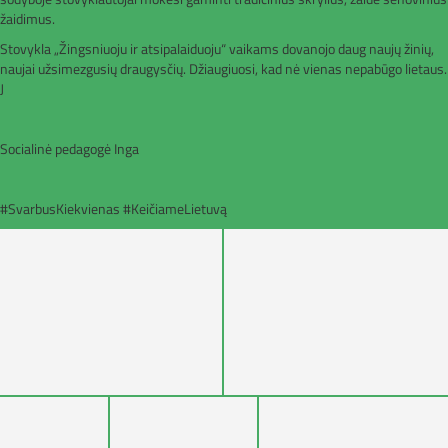
žaidimus.
Stovykla „Žingsniuoju ir atsipalaiduoju“ vaikams dovanojo daug naujų žinių,
naujai užsimezgusių draugysčių. Džiaugiuosi, kad nė vienas nepabūgo lietaus.
J
Socialinė pedagogė Inga
#SvarbusKiekvienas #KeičiameLietuvą