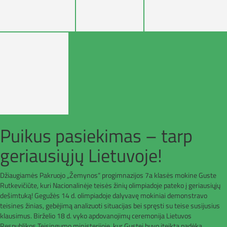
Puikus pasiekimas – tarp
geriausiųjų Lietuvoje!
Džiaugiamės Pakruojo „Žemynos“ progimnazijos 7a klasės mokine Guste
Rutkevičiūte, kuri Nacionalinėje teisės žinių olimpiadoje pateko į geriausiųjų
dešimtuką! Gegužės 14 d. olimpiadoje dalyvavę mokiniai demonstravo
teisines žinias, gebėjimą analizuoti situacijas bei spręsti su teise susijusius
klausimus. Birželio 18 d. vyko apdovanojimų ceremonija Lietuvos
Respublikos Teisingumo ministerijoje, kur Gustei buvo įteikta padėka