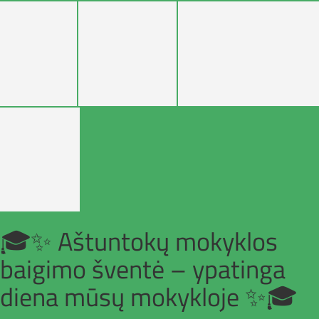
🎓✨ Aštuntokų mokyklos
baigimo šventė – ypatinga
diena mūsų mokykloje ✨🎓