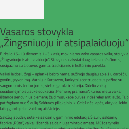
Vasaros stovykla
„Žingsniuoju ir atsipalaiduoju“
Birželio 15–19 dienomis 1–3 klasių mokiniams vyko vasaros vaikų stovykla
„Žingsniuoju ir atsipalaiduoju“. Stovyklos dalyviai daug keliavo pėsčiomis,
susipažino su Lietuvos gamta, tradicijomis ir kultūriniu paveldu.
Vaikai leidosi į žygį – aplankė bebro namą, sužinojo daugiau apie šių darbščių
gyvūnų gyvenimą. Varnių ir Kurtuvėnų lankytojų centruose susipažino su
saugomomis teritorijomis, vietos gamta ir istorija. Didelio vaikų
susidomėjimo sulaukė edukacija „Piemenų pramanai“, kurios metu vaikai
išbandė senovinius piemenų žaidimus, kepė bulves ir dešreles ant laužo. Taip
pat žygiavo nuo Šiaulių Salduvės piliakalnio iki Geležinės lapės, aktyviai leido
laiką gamtoje bei žaidimų aikštelėje.
Saldžių įspūdžių suteikė saldainių gaminimo edukacija Šiaulių saldainių
fabrike „Rūta“, vaikai išbandė saldainių gamintojo amatą. Mūšos tyrelio
sodyboje stovyklautojai mokėsi gaminti tradicinius skrylius, žaidė senovinius