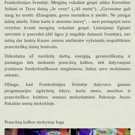
Frankofonijos šventėje. Merginų vokalinė grupė atliko Kerredine
Soltani et Tryss dainą „Je veux“ („Aš noriu“). „Gyvenime gali
daug ko norėti: džiaugsmo, geros nuotaikos ir meilės. Ne pinigai
laimę atneša. Eime kartu ir atrasime laisvę“, – tarsi permąstyti savo
vertybes kvietė merginų vokalinė grupė. Linkėjimai Eglutei
sutvirtėti ir pasveikti (dėl ligos ji negalėjo dainuoti šventėje), nes
mūsų dar laukia Kauno arenos amfiteatre vyksiantis respublikinis
prancūziškų dainų festivalis.
Dėkodama už nuoširdų darbą, energiją, geranoriškumą ir
pastangas tiek mokantis prancūzų kalbos, tiek dalyvaujant
įvairiuose frankofoniškuose renginiuose, linkiu savo mokiniams
sėkmės.
Džiugu, kad Frankofonijos šventėje dalyvavo gausus
progimnazijos ugdytinių būrys, kurie meno, muzikos ir
prancūziškos kultūros semiasi mokydamiesi Pakruojo Juozo
Pakalnio menų mokykloje.
Prancūzų kalbos mokytoja Inga