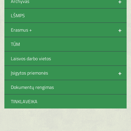
+
Archyvas
LŠMPS
+
Erasmus +
TŪM
Laisvos darbo vietos
+
Įsigytos priemonės
Dokumentų rengimas
TINKLAVEIKA