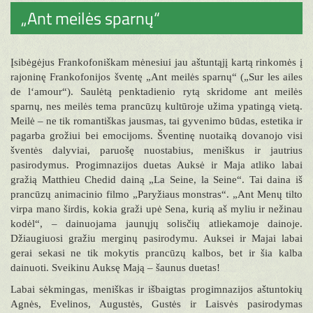
„Ant meilės sparnų“
Įsibėgėjus Frankofoniškam mėnesiui jau aštuntąjį kartą rinkomės į
rajoninę Frankofonijos šventę „Ant meilės sparnų“ („Sur les ailes
de l‘amour“). Saulėtą penktadienio rytą skridome ant meilės
sparnų, nes meilės tema prancūzų kultūroje užima ypatingą vietą.
Meilė – ne tik romantiškas jausmas, tai gyvenimo būdas, estetika ir
pagarba grožiui bei emocijoms. Šventinę nuotaiką dovanojo visi
šventės dalyviai, paruošę nuostabius, meniškus ir jautrius
pasirodymus. Progimnazijos duetas Auksė ir Maja atliko labai
gražią Matthieu Chedid dainą „La Seine, la Seine“. Tai daina iš
prancūzų animacinio filmo „Paryžiaus monstras“. „Ant Menų tilto
virpa mano širdis, kokia graži upė Sena, kurią aš myliu ir nežinau
kodėl“, – dainuojama jaunųjų solisčių atliekamoje dainoje.
Džiaugiuosi gražiu merginų pasirodymu. Auksei ir Majai labai
gerai sekasi ne tik mokytis prancūzų kalbos, bet ir šia kalba
dainuoti. Sveikinu Auksę Mają – šaunus duetas!
Labai sėkmingas, meniškas ir išbaigtas progimnazijos aštuntokių
Agnės, Evelinos, Augustės, Gustės ir Laisvės pasirodymas