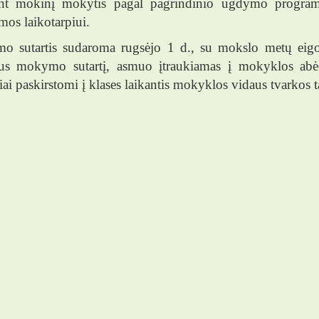
ant mokinį mokytis pagal pagrindinio ugdymo program
mos laikotarpiui.
 sutartis sudaroma rugsėjo 1 d., su mokslo metų eigoj
us mokymo sutartį, asmuo įtraukiamas į mokyklos abė
i paskirstomi į klases laikantis mokyklos vidaus tvarkos t