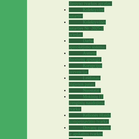
dienyno tvarkos aprašas
Kolektyvinė
sutartis
Kolektyvinės
sutarties Nr. 2025-2
priedas
Darbo
apmokėjimo sistema
Asmens
duomenų apsauga
Korupcijos
prevencija
Leidimas-
higienos pasas
Nuostatai
Mokinių IT
įrenginių naudojimo
tvarka
Kelionės išlaidų
kompensavimo tvarka
Dovanų gavimo
ir apskaitos tvarkos