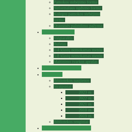
Pamokos stebėjimo forma
Neformalaus ugdymo forma
Kolegos pamokos stebėjimo
forma
Drausmės pažeidimo pažyma
Valgyklos meniu
Valgiaraštis
Bufetas
1-4 klasių nemokamas meniu
5-8 klasių nemokamas meniu
Maitinimo tvarkos aprašas
Sveikatos specialistė
Biblioteka
Bibliotekos naujienos
Straipsniai
2023 m.
2022 m.
2021 m.
2010 m.
2019 m.
Bibliotekos renginiai
Praktinė – tiriamoji veikla