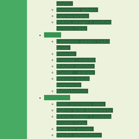
taisyklės
Neformalusis ugdymas
Ugdymas karjerai
Mokinių pažangos ir pasiekimų
vertinimo tvarka
Tėvams
Lankomumo apskaitos tvarkos
aprašas
Priemonės
Priėmimas į mokyklą
Mokyklos uniformos
Klausiate – atsakome
Mokėjimo mokytis
kompetencija
Radybų karalystė
Mokytojams
Veiklos įsivertinimo anketa
Ugdymo turinio dokumentacija
Mokinių pažangos ir pasiekimų
vertinimo tvarka
Atestacijos nuostatai
Pamokos apibendrinimas