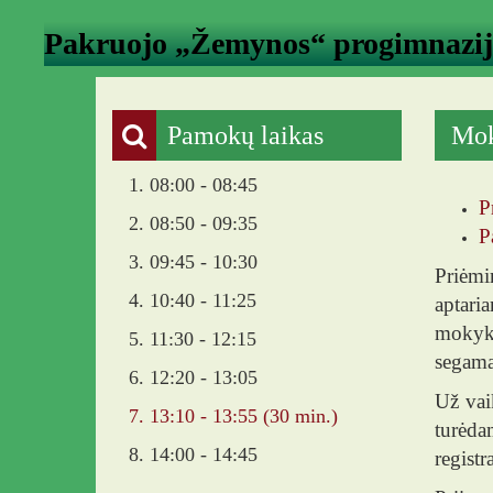
Pakruojo „Žemynos“ progimnazi
Pamokų laikas
Mok
1. 08:00 - 08:45
P
2. 08:50 - 09:35
P
3. 09:45 - 10:30
Priėmi
4. 10:40 - 11:25
aptari
mokyklo
5. 11:30 - 12:15
segama
6. 12:20 - 13:05
Už vaik
7. 13:10 - 13:55 (30 min.)
turėda
8. 14:00 - 14:45
registr