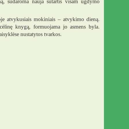
ą, sudaroma nauja sutartis visam ugdymo
e atvykusiais mokiniais – atvykimo dieną.
cėlinę knygą, formuojama jo asmens byla.
aisyklėse nustatytos tvarkos.