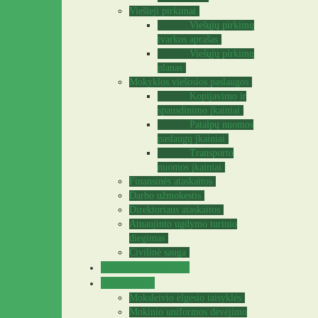
Viešieji pirkimai
Viešųjų pirkimų
tvarkos aprašas
Viešųjų pirkimų
planas
Mokyklos viešosios paslaugos
Kopijavimo ir
spausdinimo įkainiai
Patalpų nuomos
paslaugų įkainiai
Transporto
nuomos įkainiai
Finansinės ataskaitos
Darbo užmokestis
Direktoriaus ataskaitos
Atnaujinto ugdymo turinio
diegimas
Civilinė sauga
Teisinė informacija
Mokiniams
Moksleivio elgesio taisyklės
Mokinio uniformos dėvėjimo