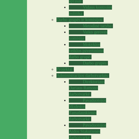
aprašas
Vidaus kontrolės
politika
Darbo grupės ir komisijos
Metodinė taryba
Vaiko gerovės
komisija
Mokyklos
veiklos įsivertinimo
darbo grupė
Darbo grupės
Projektai
Administracijos darbotvarkės
Direktoriaus
Dariaus Ramono
darbotvarkė
Pavaduotojos
Modestos
Tamašauskienės
darbotvarkė
Pavaduotojos
Aidos Stakutienės
darbotvarkė