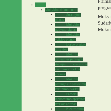
Priim
Veikla
progra
Mokyklos dokumentai
Strateginis
Mokymo
planas
Sudari
Mokyklos
Mokinia
ugdymo planas
Mokyklos
veiklos planas
Darbo tvarkos
taisyklės
Mokinių
asmeninės pažangos
stebėjimo, fiksavimo ir
vertinimo tvarkos
aprašas
Mokinių
pažangos ir pasiekimų
vertinimo tvarka
Pamokų
lankomumo apskaitos
tvarkos aprašas
Elektroninio