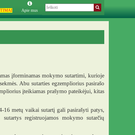
TIMAI
Apie mus
amas įforminamas mokymo sutartimi, kurioje
ekmės. Abu sutarties egzempliorius pasirašo
mpliorius įteikiamas prašymo pateikėjui, kitas
-16 metų vaikai sutartį gali pasirašyti patys,
o sutartys registruojamos mokymo sutarčių