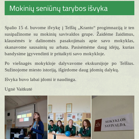
Mokinių seniūnų tarybos išvyka
Spalio 15 d. buvome išvykę į Telšių „Kranto“ progimnaziją ir ten
susipažinome su mokinių savivaldos grupe. Žaidėme žaidimus,
klausėmės ir dalinomės pasakojimais apie savo mokyklas,
skanavome sausainių su arbata. Pasisėmėme daug idėjų, kurias
bandysime įgyvendinti ir pritaikyti savo mokykloje.
Po viešnagės mokykloje dalyvavome ekskursijoje po Telšius.
Sužinojome miesto istoriją, išgirdome daug įdomių dalykų.
Išvyka buvo labai įdomi ir naudinga.
Ugnė Vaitkutė