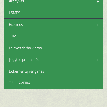
+
Archyvas
LŠMPS
+
Erasmus +
TŪM
Laisvos darbo vietos
+
Įsigytos priemonės
Dokumentų rengimas
TINKLAVEIKA