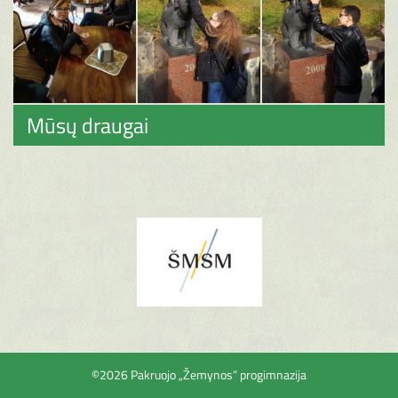
Mūsų draugai
©2026 Pakruojo „Žemynos“ progimnazija