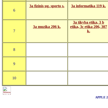
3a fizinis ug. sporto s.
3a informatika 119 k.
6
3a tikyba etika, 3 b
3a muzika 206 k.
etika, 3c etika 206, 307
7
k.
8
9
10
APPLE 20