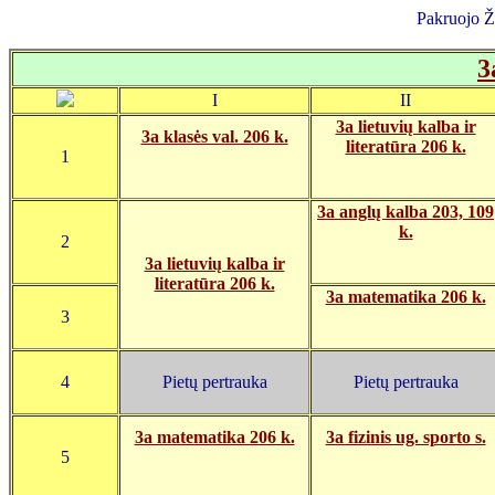
Pakruojo 
3
I
II
3a lietuvių kalba ir
3a klasės val. 206 k.
literatūra 206 k.
1
3a anglų kalba 203, 109
k.
2
3a lietuvių kalba ir
literatūra 206 k.
3a matematika 206 k.
3
4
Pietų pertrauka
Pietų pertrauka
3a matematika 206 k.
3a fizinis ug. sporto s.
5