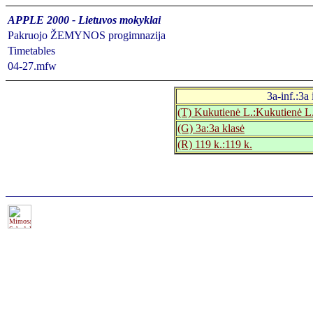
APPLE 2000 - Lietuvos mokyklai
Pakruojo ŽEMYNOS progimnazija
Timetables
04-27.mfw
3a-inf.:3a
(T) Kukutienė L.:Kukutienė L
(G) 3a:3a klasė
(R) 119 k.:119 k.