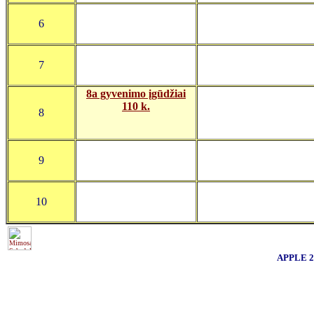
6
7
8a gyvenimo įgūdžiai
110 k.
8
9
10
APPLE 20