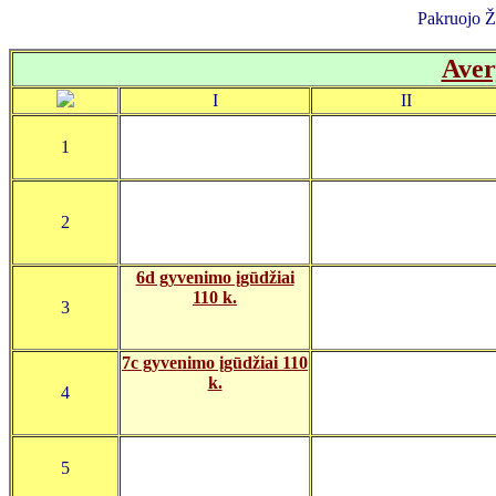
Pakruojo 
Aver
I
II
1
2
6d gyvenimo įgūdžiai
110 k.
3
7c gyvenimo įgūdžiai 110
k.
4
5