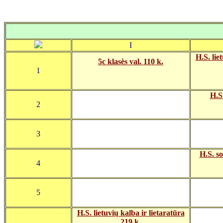
I
H.S. lie
5c klasės val. 110 k.
1
H.S
2
3
H.S. so
4
5
H.S. lietuvių kalba ir lietaratūra
219 k.