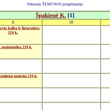
Pakruojo ŽEMYNOS progimnazija
Špakienė K.
[1]
II
III
tuvių kalba ir lietaratūra
219 k.
. matematika 219 k.
cialiniai mokslai 219 k.