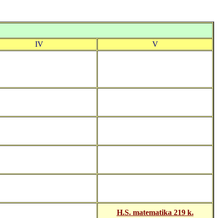
IV
V
H.S. matematika 219 k.