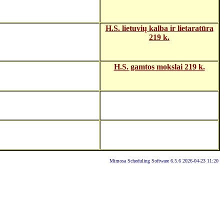
H.S. lietuvių kalba ir lietaratūra
219 k.
H.S. gamtos mokslai 219 k.
Mimosa Scheduling Software 6.5.6 2026-04-23 11:20