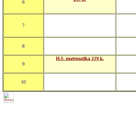
6
7
8
H.S. matematika 219 k.
9
10