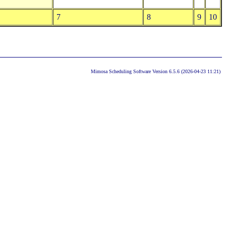
7
8
9
10
Mimosa Scheduling Software Version 6.5.6 (2026-04-23 11:21)