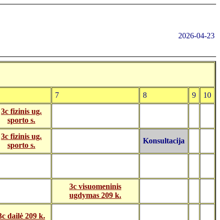
2026-04-23
7
8
9
10
3c fizinis ug.
sporto s.
3c fizinis ug.
Konsultacija
sporto s.
3c visuomeninis
ugdymas 209 k.
3c dailė 209 k.