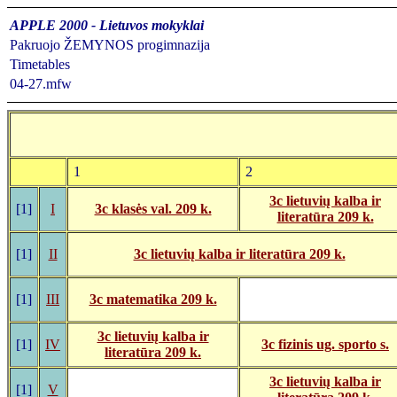
APPLE 2000 - Lietuvos mokyklai
Pakruojo ŽEMYNOS progimnazija
Timetables
04-27.mfw
1
2
3c lietuvių kalba ir
[1]
I
3c klasės val. 209 k.
literatūra 209 k.
[1]
II
3c lietuvių kalba ir literatūra 209 k.
[1]
III
3c matematika 209 k.
3c lietuvių kalba ir
[1]
IV
3c fizinis ug. sporto s.
literatūra 209 k.
3c lietuvių kalba ir
[1]
V