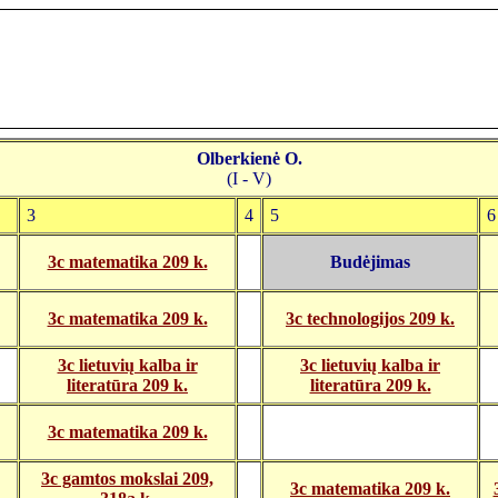
Olberkienė O.
(I - V)
3
4
5
6
3c matematika 209 k.
Budėjimas
3c matematika 209 k.
3c technologijos 209 k.
3c lietuvių kalba ir
3c lietuvių kalba ir
literatūra 209 k.
literatūra 209 k.
3c matematika 209 k.
3c gamtos mokslai 209,
3c matematika 209 k.