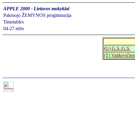
APPLE 2000 - Lietuvos mokyklai
Pakruojo ŽEMYNOS progimnazija
Timetables
04-27.mfw
(G) G.S.:G.S.
(T) Vaitkevičien