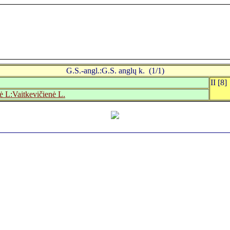
G.S.-angl.:G.S. anglų k. (1/1)
II [8]
ė L:Vaitkevičienė L.