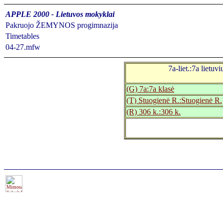
APPLE 2000 - Lietuvos mokyklai
Pakruojo ŽEMYNOS progimnazija
Timetables
04-27.mfw
7a-liet.:7a lietuvi
(G) 7a:7a klasė
(T) Stuogienė R.:Stuogienė R.
(R) 306 k.:306 k.