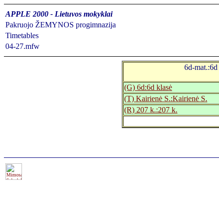
APPLE 2000 - Lietuvos mokyklai
Pakruojo ŽEMYNOS progimnazija
Timetables
04-27.mfw
6d-mat.:6d
(G) 6d:6d klasė
(T) Kairienė S.:Kairienė S.
(R) 207 k.:207 k.