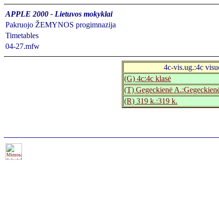
APPLE 2000 - Lietuvos mokyklai
Pakruojo ŽEMYNOS progimnazija
Timetables
04-27.mfw
4c-vis.ug.:4c vis
(G) 4c:4c klasė
(T) Gegeckienė A.:Gegeckien
(R) 319 k.:319 k.