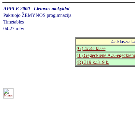
APPLE 2000 - Lietuvos mokyklai
Pakruojo ŽEMYNOS progimnazija
Timetables
04-27.mfw
4c-klas.val.:
(G) 4c:4c klasė
(T) Gegeckienė A.:Gegeckien
(R) 319 k.:319 k.