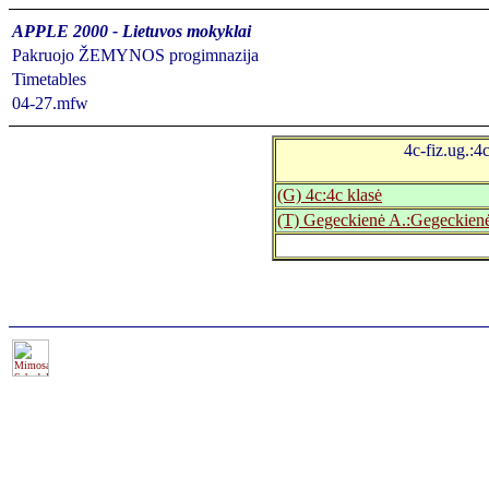
APPLE 2000 - Lietuvos mokyklai
Pakruojo ŽEMYNOS progimnazija
Timetables
04-27.mfw
4c-fiz.ug.:4c
(G) 4c:4c klasė
(T) Gegeckienė A.:Gegeckien