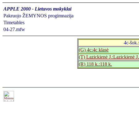
APPLE 2000 - Lietuvos mokyklai
Pakruojo ŽEMYNOS progimnazija
Timetables
04-27.mfw
4c-šok.
(G) 4c:4c klasė
(T) Lazickienė J.:Lazickienė J.
(R) 118 k.:118 k.