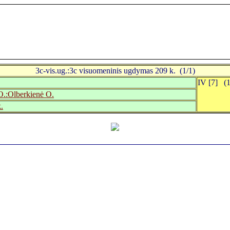
3c-vis.ug.:3c visuomeninis ugdymas 209 k. (1/1)
IV [7] (1
O.:Olberkienė O.
.