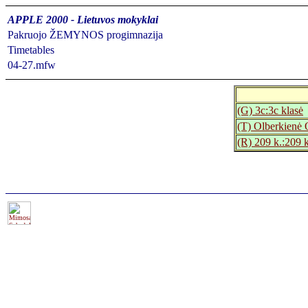
APPLE 2000 - Lietuvos mokyklai
Pakruojo ŽEMYNOS progimnazija
Timetables
04-27.mfw
(G) 3c:3c klasė
(T) Olberkienė 
(R) 209 k.:209 k