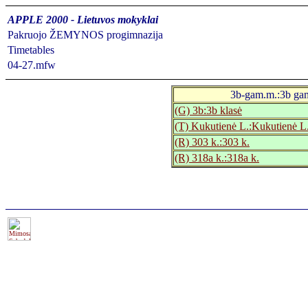
APPLE 2000 - Lietuvos mokyklai
Pakruojo ŽEMYNOS progimnazija
Timetables
04-27.mfw
3b-gam.m.:3b gam
(G) 3b:3b klasė
(T) Kukutienė L.:Kukutienė L
(R) 303 k.:303 k.
(R) 318a k.:318a k.