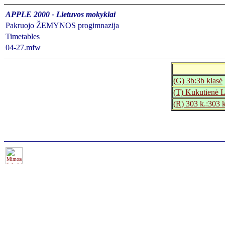
APPLE 2000 - Lietuvos mokyklai
Pakruojo ŽEMYNOS progimnazija
Timetables
04-27.mfw
(G) 3b:3b klasė
(T) Kukutienė L
(R) 303 k.:303 k