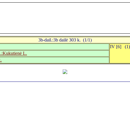
3b-dail.:3b dailė 303 k. (1/1)
IV [6] (1)
.:Kukutienė L.
.