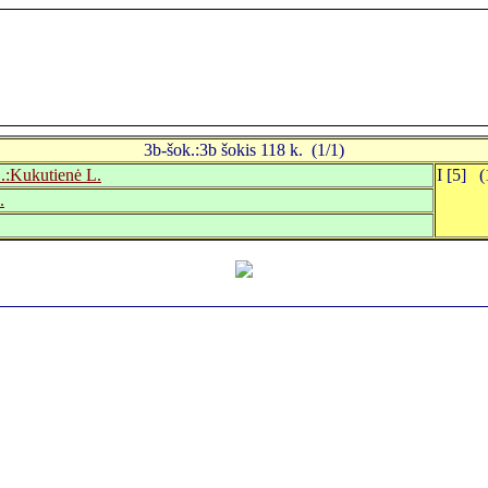
3b-šok.:3b šokis 118 k. (1/1)
.:Kukutienė L.
I [5] (
.