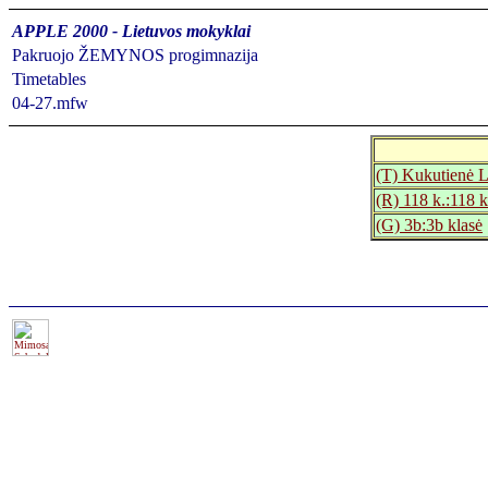
APPLE 2000 - Lietuvos mokyklai
Pakruojo ŽEMYNOS progimnazija
Timetables
04-27.mfw
(T) Kukutienė L
(R) 118 k.:118 k
(G) 3b:3b klasė