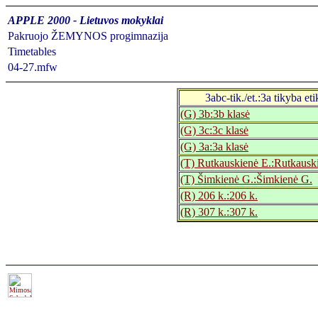
APPLE 2000 - Lietuvos mokyklai
Pakruojo ŽEMYNOS progimnazija
Timetables
04-27.mfw
3abc-tik./et.:3a tikyba et
(G) 3b:3b klasė
(G) 3c:3c klasė
(G) 3a:3a klasė
(T) Rutkauskienė E.:Rutkausk
(T) Šimkienė G.:Šimkienė G.
(R) 206 k.:206 k.
(R) 307 k.:307 k.