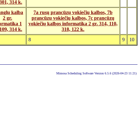
 301, 314 k.
anglų kalba
7a rusų prancūzų vokiečių kalbos, 7b
2 gr.
prancūzų vokiečių kalbos, 7c prancūzų
ormatika 1
vokiečių kalbos informatika 2 gr. 314, 110,
 109, 314 k.
318, 122 k.
8
9
10
Mimosa Scheduling Software Version 6.5.6 (2026-04-23 11:21)