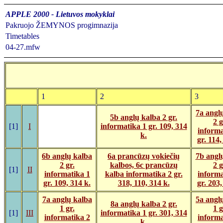
APPLE 2000 - Lietuvos mokyklai
Pakruojo ŽEMYNOS progimnazija
Timetables
04-27.mfw
1
2
3
7a angl
5b anglų kalba 2 gr.
2 g
[1]
I
informatika 1 gr. 109, 314
informa
k.
gr. 114,
6b anglų kalba
6a prancūzų vokiečių
7b angl
2 gr.
kalbos, 6c prancūzų
2 g
[1]
II
informatika 1
kalba informatika 2 gr.
informa
gr. 109, 314 k.
318, 110, 314 k.
gr. 203,
7a anglų kalba
5a angl
8a anglų kalba 2 gr.
1 gr.
1 g
[1]
III
informatika 1 gr. 301, 314
informatika 2
informa
k.