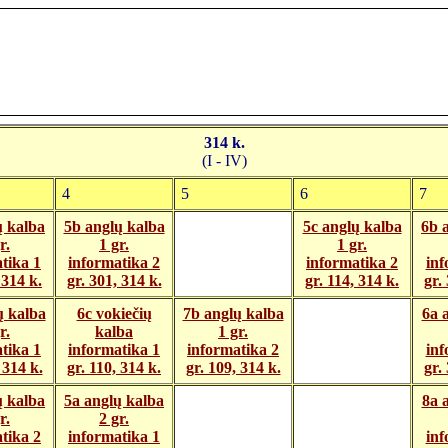
314 k.
(I - IV)
4
5
6
7
ų kalba
5b anglų kalba
5c anglų kalba
6b 
r.
1 gr.
1 gr.
tika 1
informatika 2
informatika 2
inf
 314 k.
gr. 301, 314 k.
gr. 114, 314 k.
gr.
ų kalba
6c vokiečių
7b anglų kalba
6a 
r.
kalba
1 gr.
tika 1
informatika 1
informatika 2
inf
 314 k.
gr. 110, 314 k.
gr. 109, 314 k.
gr.
ų kalba
5a anglų kalba
8a 
r.
2 gr.
tika 2
informatika 1
inf