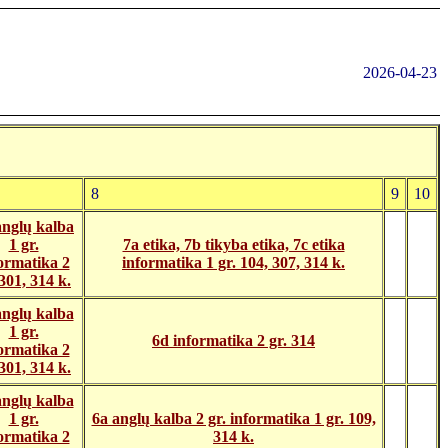
2026-04-23
8
9
10
anglų kalba
1 gr.
7a etika, 7b tikyba etika, 7c etika
ormatika 2
informatika 1 gr. 104, 307, 314 k.
 301, 314 k.
anglų kalba
1 gr.
6d informatika 2 gr. 314
ormatika 2
 301, 314 k.
anglų kalba
1 gr.
6a anglų kalba 2 gr. informatika 1 gr. 109,
ormatika 2
314 k.