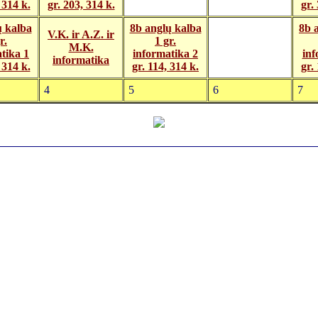
 314 k.
gr. 203, 314 k.
gr.
ų kalba
8b anglų kalba
8b 
V.K. ir A.Z. ir
r.
1 gr.
M.K.
tika 1
informatika 2
inf
informatika
 314 k.
gr. 114, 314 k.
gr.
4
5
6
7