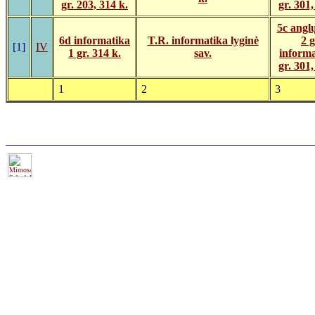
gr. 203, 314 k.
gr. 301,
5c angl
6d informatika
T.R. informatika lyginė
2 g
[1]
IV
1 gr. 314 k.
sav.
informa
gr. 301,
1
2
3